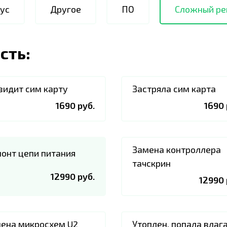
ус
Другое
ПО
Сложный ре
сть:
видит сим карту
Застряла сим карта
1690 руб.
1690 
Замена контроллера
онт цепи питания
тачскрин
12990 руб.
12990 
ена микросхем U2
Утоплен, попала влаг