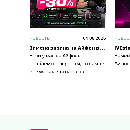
29.05.2026
НОВОСТЬ
04.08.2026
НОВОС
Акция: до -30% на весь ремонт техники Apple
Замена экрана на Айфон в Москве и Балашихе
ю акцию
Если у вас на Айфоне
Замен
а весь
проблемы с экраном, то самое
Айфон
время заменить его по
специальным условиям в
IVEstore