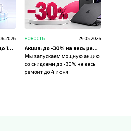
.06.2026
НОВОСТЬ
29.05.2026
НОВОСТЬ
До 1200 ₽ на ремонт и до 1500 ₽ на покупку техники Apple
Акция: до -30% на весь ремонт техники Apple
Мы запускаем мощную акцию
Если у в
у
со скидками до -30% на весь
проблем
ремонт до 4 июня!
время з
специал
IVEstore