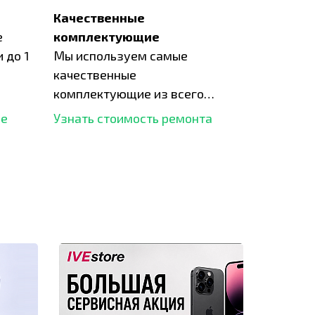
Качественные
е
комплектующие
 до 1
Мы используем самые
качественные
комплектующие из всего
рынка и используем самое
ше
Узнать стоимость ремонта
современное оборудование
для ремонта.