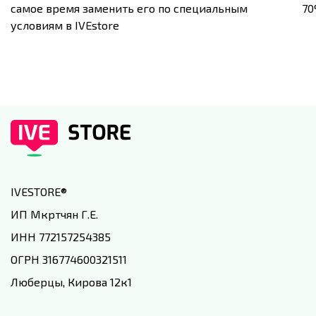
самое время заменить его по специальным
7
условиям в IVEstore
IVESTORE
®
ИП Мкртчян Г.Е.
ИНН 772157254385
ОГРН 316774600321511
Люберцы, Кирова 12к1