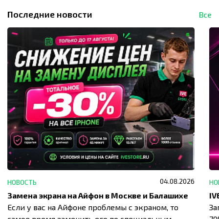
Последние новости
Все
04.08.2026
НОВОСТЬ
НО
Замена экрана на Айфон в Москве и Балашихе
Если у вас на Айфоне проблемы с экраном, то
За
самое время заменить его по специальным
7