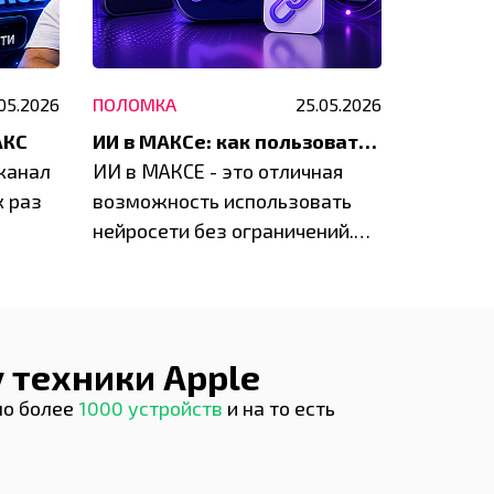
05.2026
ПОЛОМКА
25.05.2026
ПОЛОМК
АКС
ИИ в МАКСе: как пользоваться нейросетями в MAX и что реально можно сделать уже сейчас
 канал
ИИ в МАКСЕ - это отличная
А вы зна
к раз
возможность использовать
появилс
нейросети без ограничений.
Чат ГПТ
Российский мессенджер
без ВПН
позволяет получить доступ к
передовым технологиям ...
 техники Apple
но более
1000 устройств
и на то есть