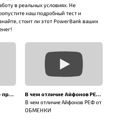
аботу в реальных условиях. Не
ропустите наш подробный тест и
знайте, стоит ли этот PowerBank ваших
енег!
Как снимать на Айфон - правило третей
В чем отличие Айфонов РЕФ от ОБМЕНКИ
В чем отличие Айфонов РЕФ от
Обзор B
ОБМЕНКИ
бюджетн
MagSaf