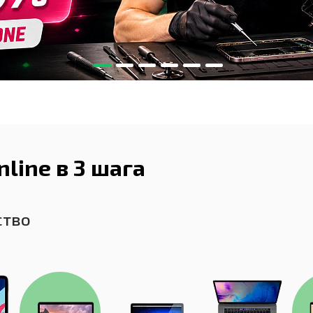
1
2
3
4
5
6
line в 3 шага
ство