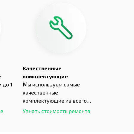
Качественные
е
комплектующие
 до 1
Мы используем самые
качественные
комплектующие из всего
рынка и используем самое
ше
Узнать стоимость ремонта
современное оборудование
для ремонта.