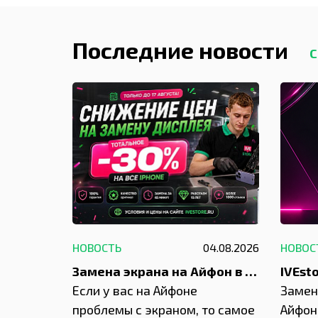
Последние новости
С
29.05.2026
НОВОСТЬ
04.08.2026
НОВОС
Акция: до -30% на весь ремонт техники Apple
Замена экрана на Айфон в Москве и Балашихе
ю акцию
Если у вас на Айфоне
Замен
а весь
проблемы с экраном, то самое
Айфон