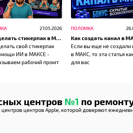
МКА
27.05.2026
ПОЛОМКА
26.
Как сделать стикерпак в МАКС за 5 минут
Как создать канал в М
делать свой стикерпак
Если вы еще не создали
омощи ИИ в МАКСЕ -
в МАКС, то эта статья ка
азываем рабочий промт
для вас
исных центров
№1
по ремонту
 центров центров Apple, которой доверяют ежеднев