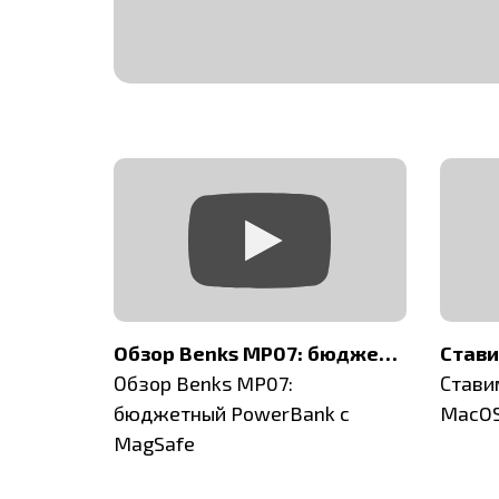
В чем отличие Айфонов РЕФ от ОБМЕНКИ
Обзор Benks MP07: бюджетный PowerBank с MagSafe
в РЕФ от
Обзор Benks MP07:
Стави
бюджетный PowerBank с
MacOS
MagSafe