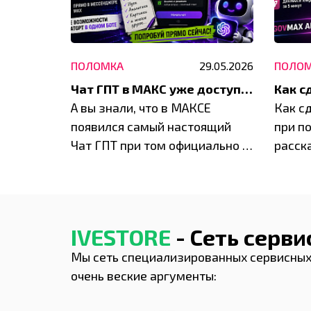
25.05.2026
ПОЛОМКА
29.05.2026
ПОЛО
ИИ в МАКСе: как пользоваться нейросетями в MAX и что реально можно сделать уже сейчас
Чат ГПТ в МАКС уже доступен всем
ичная
А вы знали, что в МАКСЕ
Как с
овать
появился самый настоящий
при п
чений.
Чат ГПТ при том официально и
расск
ер
без ВПН?
оступ к
 ...
IVESTORE
- Сеть серв
Мы сеть специализированных сервисных
очень веские аргументы: