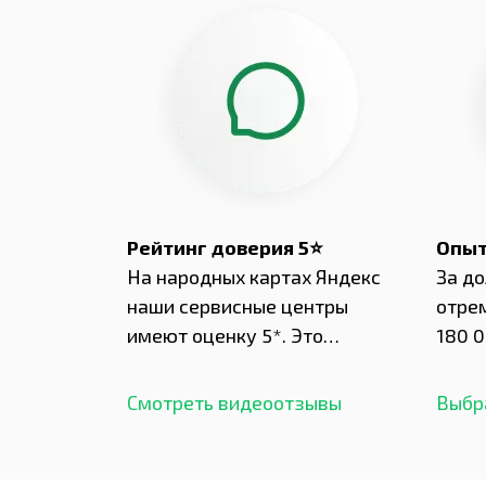
Рейтинг доверия 5⭐
Опыт
На народных картах Яндекс
За д
наши сервисные центры
отре
имеют оценку 5*. Это
180 0
подтверждено сотнями
нара
отзывов,
опыт.
Смотреть видеоотзывы
Выбр