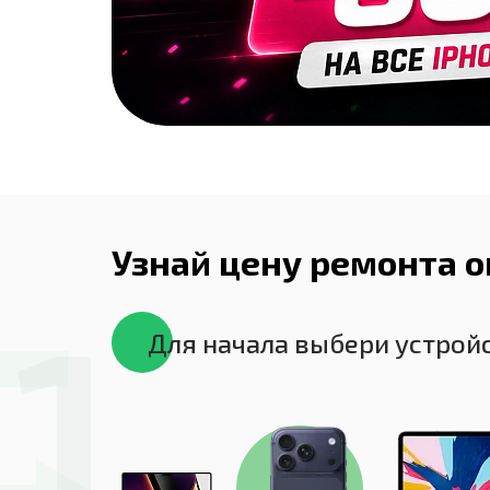
Узнай цену ремонта on
1
Для начала выбери устрой