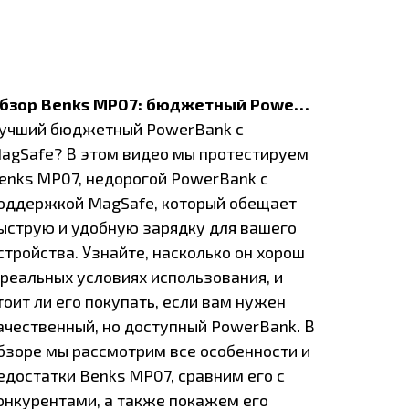
Обзор Benks MP07: бюджетный PowerBank с MagSafe
учший бюджетный PowerBank с
agSafe? В этом видео мы протестируем
enks MP07, недорогой PowerBank с
оддержкой MagSafe, который обещает
ыструю и удобную зарядку для вашего
стройства. Узнайте, насколько он хорош
 реальных условиях использования, и
тоит ли его покупать, если вам нужен
ачественный, но доступный PowerBank. В
бзоре мы рассмотрим все особенности и
едостатки Benks MP07, сравним его с
онкурентами, а также покажем его