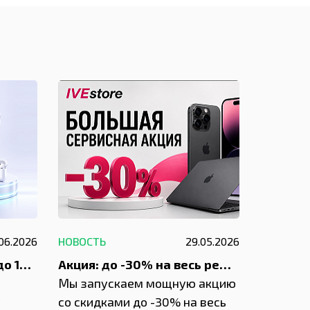
.06.2026
НОВОСТЬ
29.05.2026
НОВОСТЬ
До 1200 ₽ на ремонт и до 1500 ₽ на покупку техники Apple
Акция: до -30% на весь ремонт техники Apple
Мы запускаем мощную акцию
Если у в
у
со скидками до -30% на весь
проблем