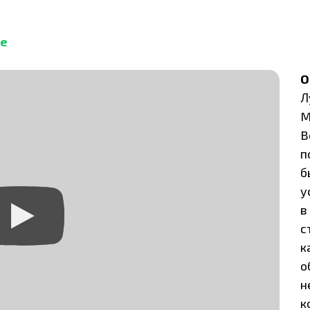
се
Л
M
B
п
б
у
в
с
к
о
н
к