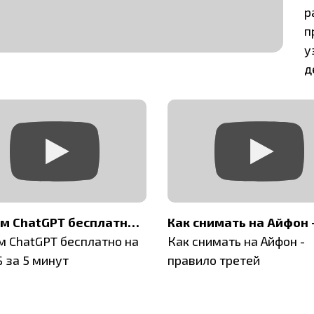
р
п
у
д
Ставим ChatGPT бесплатно на MacOS за 5 минут
м ChatGPT бесплатно на
Как снимать на Айфон -
 за 5 минут
правило третей