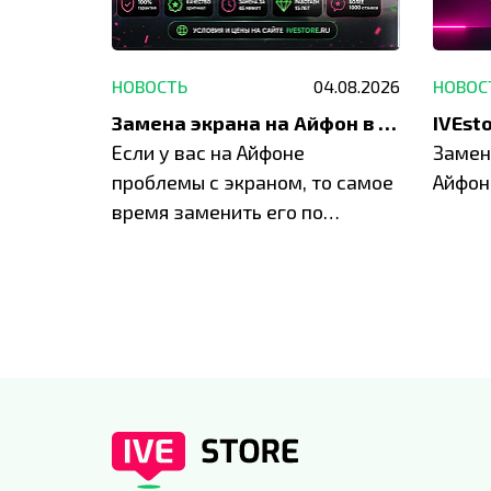
29.05.2026
НОВОСТЬ
04.08.2026
НОВОС
Акция: до -30% на весь ремонт техники Apple
Замена экрана на Айфон в Москве и Балашихе
ю акцию
Если у вас на Айфоне
Замен
а весь
проблемы с экраном, то самое
Айфон
время заменить его по
специальным условиям в
IVEstore