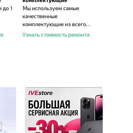
е
комплектующие
 до 1
Мы используем самые
качественные
комплектующие из всего
рынка и используем самое
ше
Узнать стоимость ремонта
современное оборудование
для ремонта.