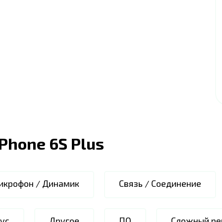
iPhone 6S Plus
икрофон / Динамик
Связь / Соединение
ус
Другое
ПО
Сложный ре