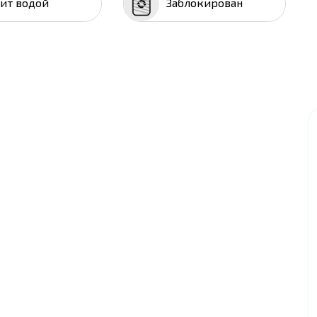
лит водой
Заблокирован