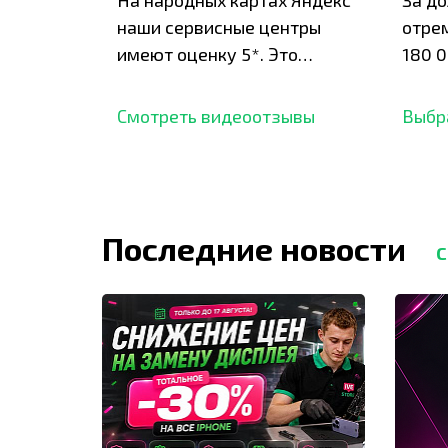
На народных картах Яндекс
За д
наши сервисные центры
отре
имеют оценку 5*. Это
180 0
подтверждено сотнями
нара
отзывов,
опыт.
Смотреть видеоотзывы
Выбр
Последние новости
С