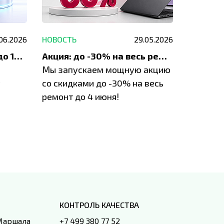
.06.2026
НОВОСТЬ
29.05.2026
НОВОСТЬ
До 1200 ₽ на ремонт и до 1500 ₽ на покупку техники Apple
Акция: до -30% на весь ремонт техники Apple
Мы запускаем мощную акцию
Если у в
у
со скидками до -30% на весь
проблем
ремонт до 4 июня!
время з
специал
IVEstore
КОНТРОЛЬ КАЧЕСТВА
 Маршала
+7 499 380 77 52