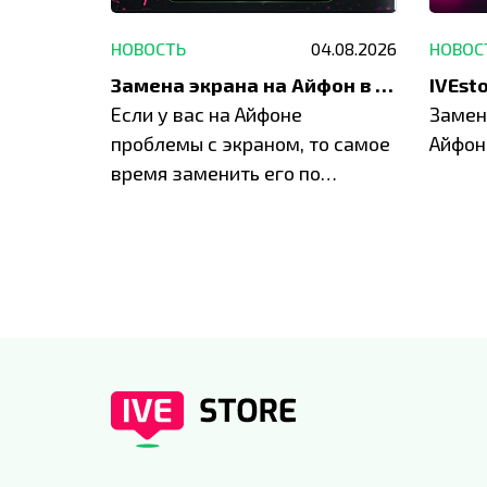
29.05.2026
НОВОСТЬ
04.08.2026
НОВОС
Акция: до -30% на весь ремонт техники Apple
Замена экрана на Айфон в Москве и Балашихе
ю акцию
Если у вас на Айфоне
Замен
а весь
проблемы с экраном, то самое
Айфон
время заменить его по
специальным условиям в
IVEstore