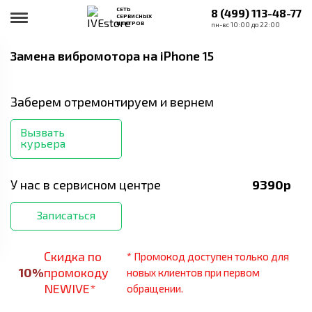
СЕТЬ
8 (499) 113-48-77
СЕРВИСНЫХ
ЦЕНТРОВ
пн-вс 10:00 до 22:00
Замена вибромотора
на iPhone 15
Заберем отремонтируем и вернем
Вызвать
курьера
У нас в сервисном центре
9390
р
Записаться
Скидка по
* Промокод доступен только для
10
%
промокоду
новых клиентов при первом
NEWIVE*
обращении.