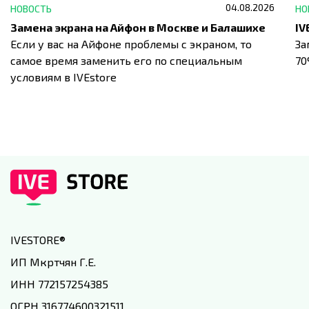
04.08.2026
НОВОСТЬ
НО
Замена экрана на Айфон в Москве и Балашихе
Если у вас на Айфоне проблемы с экраном, то
За
самое время заменить его по специальным
7
условиям в IVEstore
IVESTORE
®
ИП Мкртчян Г.Е.
ИНН 772157254385
ОГРН 316774600321511