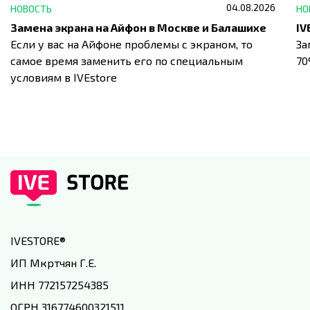
04.08.2026
НОВОСТЬ
НО
Замена экрана на Айфон в Москве и Балашихе
Если у вас на Айфоне проблемы с экраном, то
За
самое время заменить его по специальным
7
условиям в IVEstore
IVESTORE
®
ИП Мкртчян Г.Е.
ИНН 772157254385
ОГРН 316774600321511