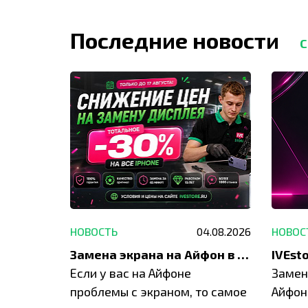
Последние новости
С
29.05.2026
НОВОСТЬ
04.08.2026
НОВОС
Акция: до -30% на весь ремонт техники Apple
Замена экрана на Айфон в Москве и Балашихе
ю акцию
Если у вас на Айфоне
Замен
а весь
проблемы с экраном, то самое
Айфон