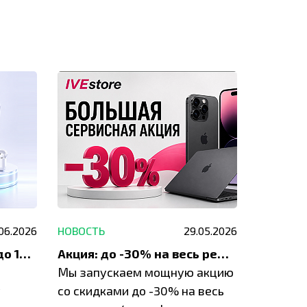
.06.2026
НОВОСТЬ
29.05.2026
НОВОСТЬ
До 1200 ₽ на ремонт и до 1500 ₽ на покупку техники Apple
Акция: до -30% на весь ремонт техники Apple
Мы запускаем мощную акцию
Если у в
у
со скидками до -30% на весь
проблем