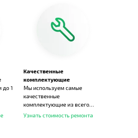
Качественные
е
комплектующие
 до 1
Мы используем самые
качественные
комплектующие из всего
рынка и используем самое
ше
Узнать стоимость ремонта
современное оборудование
для ремонта.