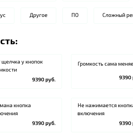
ус
Другое
ПО
Сложный ре
сть:
 щелчка у кнопок
Громкость сама меня
мкости
9390 
9390 руб.
мана кнопка
Не нажимается кнопк
ючения
включения
9390 руб.
9390 