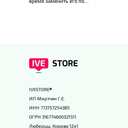
время заменить его по
специальным условиям в
IVEstore
IVESTORE
®
ИП Мкртчян Г.Е.
ИНН 772157254385
ОГРН 316774600321511
Люберцы, Кирова 12к1