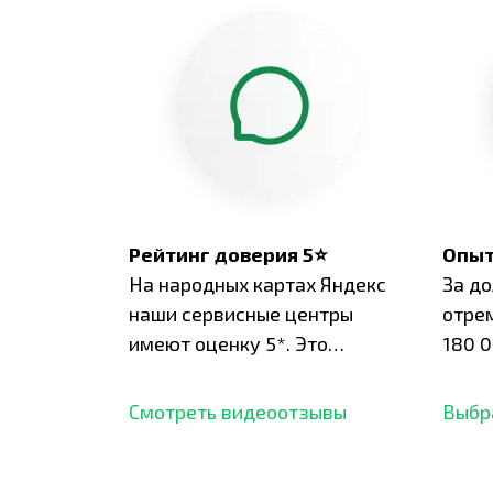
Рейтинг доверия 5⭐
Опыт
На народных картах Яндекс
За д
наши сервисные центры
отре
имеют оценку 5*. Это
180 0
подтверждено сотнями
нара
отзывов,
опыт.
Смотреть видеоотзывы
Выбр