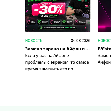
29.05.2026
НОВОСТЬ
04.08.2026
НОВОС
Акция: до -30% на весь ремонт техники Apple
Замена экрана на Айфон в Москве и Балашихе
ю акцию
Если у вас на Айфоне
Замен
а весь
проблемы с экраном, то самое
Айфон
время заменить его по
специальным условиям в
IVEstore