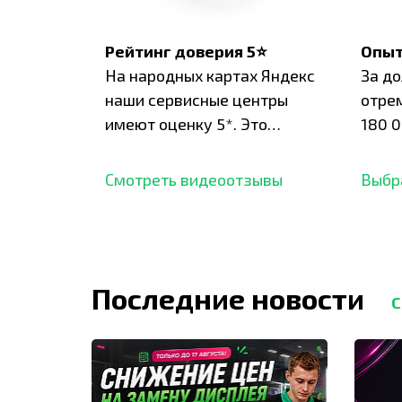
Рейтинг доверия 5⭐
Опыт
На народных картах Яндекс
За д
наши сервисные центры
отре
имеют оценку 5*. Это
180 0
подтверждено сотнями
нара
отзывов,
опыт.
Смотреть видеоотзывы
Выбр
Последние новости
С