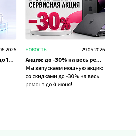
.06.2026
НОВОСТЬ
29.05.2026
НОВОСТЬ
До 1200 ₽ на ремонт и до 1500 ₽ на покупку техники Apple
Акция: до -30% на весь ремонт техники Apple
Мы запускаем мощную акцию
Если у в
у
со скидками до -30% на весь
проблем
ремонт до 4 июня!
время з
специал
IVEstore