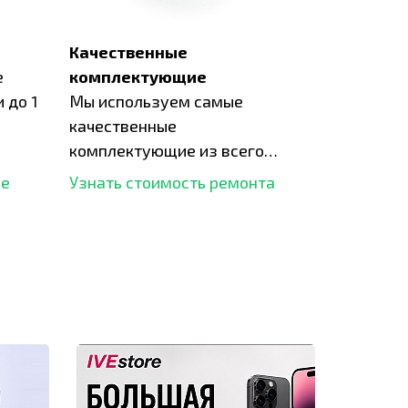
Качественные
е
комплектующие
 до 1
Мы используем самые
качественные
комплектующие из всего
рынка и используем самое
ше
Узнать стоимость ремонта
современное оборудование
для ремонта.