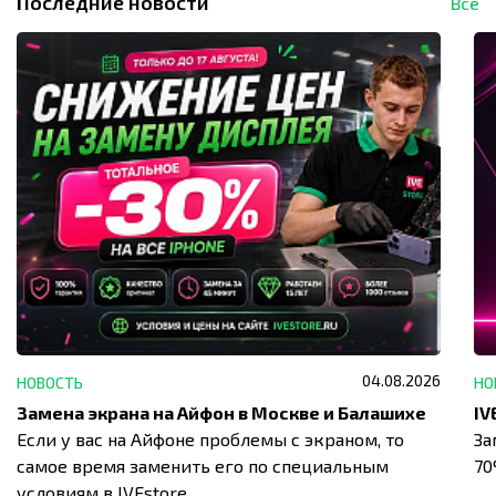
Последние новости
Все
04.08.2026
НОВОСТЬ
НО
Замена экрана на Айфон в Москве и Балашихе
Если у вас на Айфоне проблемы с экраном, то
За
самое время заменить его по специальным
7
условиям в IVEstore