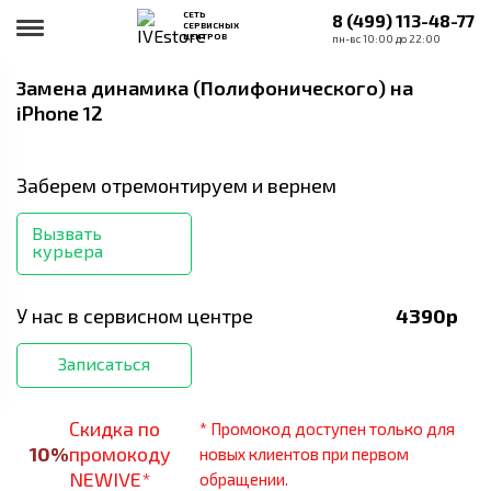
СЕТЬ
8 (499) 113-48-77
СЕРВИСНЫХ
ЦЕНТРОВ
пн-вс 10:00 до 22:00
Замена динамика (Полифонического)
на
iPhone 12
Заберем отремонтируем и вернем
Вызвать
курьера
У нас в сервисном центре
4390
р
Записаться
Скидка по
* Промокод доступен только для
10
%
промокоду
новых клиентов при первом
NEWIVE*
обращении.