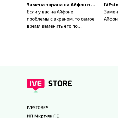
Акция: до -30% на весь ремонт техники Apple
Замена экрана на Айфон в Москве и Балашихе
ю акцию
Если у вас на Айфоне
Замен
а весь
проблемы с экраном, то самое
Айфон
время заменить его по
специальным условиям в
IVEstore
IVESTORE
®
ИП Мкртчян Г.Е.