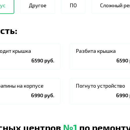
ус
Другое
ПО
Сложный ре
сть:
одит крышка
Разбита крышка
6590 руб.
6590 
апины на корпусе
Погнуто устройство
6990 руб.
6990 
исных центров
№1
по ремонту