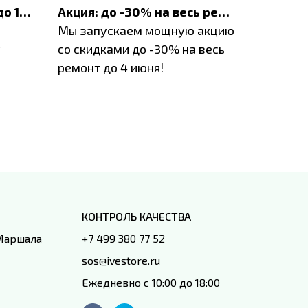
До 1200 ₽ на ремонт и до 1500 ₽ на покупку техники Apple
Акция: до -30% на весь ремонт техники Apple
Мы запускаем мощную акцию
Если у в
у
со скидками до -30% на весь
проблем
ремонт до 4 июня!
время з
специал
IVEstore
КОНТРОЛЬ КАЧЕСТВА
 Маршала
+7 499 380 77 52
sos@ivestore.ru
Ежедневно с 10:00 до 18:00