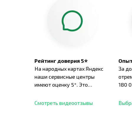
Рейтинг доверия 5⭐
Опыт
На народных картах Яндекс
За д
наши сервисные центры
отре
имеют оценку 5*. Это
180 0
подтверждено сотнями
нара
отзывов,
опыт.
Смотреть видеоотзывы
Выбр