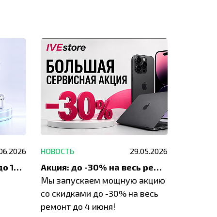
.06.2026
НОВОСТЬ
29.05.2026
НОВОСТЬ
До 1200 ₽ на ремонт и до 1500 ₽ на покупку техники Apple
Акция: до -30% на весь ремонт техники Apple
Мы запускаем мощную акцию
Если у в
у
со скидками до -30% на весь
проблем
ремонт до 4 июня!
время з