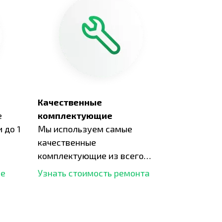
Качественные
е
комплектующие
 до 1
Мы используем самые
качественные
комплектующие из всего
рынка и используем самое
ше
Узнать стоимость ремонта
современное оборудование
для ремонта.