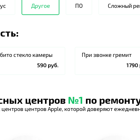
ус
Другое
ПО
Сложный ре
сть:
бито стекло камеры
При звонке гремит
590 руб.
1790 
исных центров
№1
по ремонту
 центров центров Apple, которой доверяют ежеднев