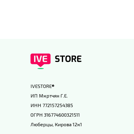
специальным условиям в
IVEstore
IVESTORE
®
ИП Мкртчян Г.Е.
ИНН 772157254385
ОГРН 316774600321511
Люберцы, Кирова 12к1