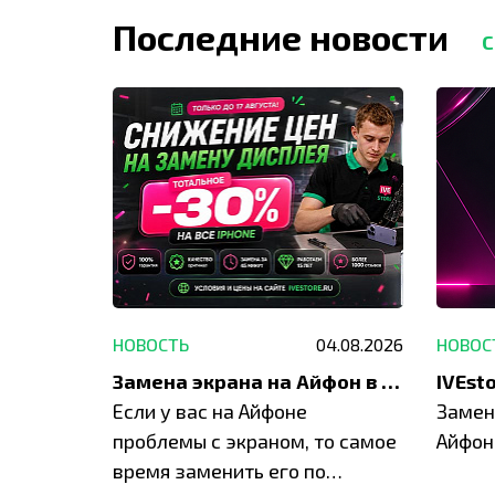
Последние новости
С
29.05.2026
НОВОСТЬ
04.08.2026
НОВОС
Акция: до -30% на весь ремонт техники Apple
Замена экрана на Айфон в Москве и Балашихе
ю акцию
Если у вас на Айфоне
Замен
а весь
проблемы с экраном, то самое
Айфон
время заменить его по