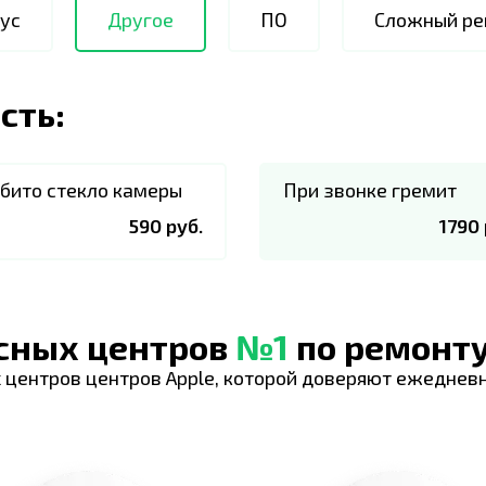
ус
Другое
ПО
Сложный ре
сть:
бито стекло камеры
При звонке гремит
590 руб.
1790 
исных центров
№1
по ремонту
 центров центров Apple, которой доверяют ежеднев