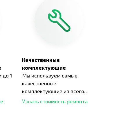
Качественные
е
комплектующие
 до 1
Мы используем самые
качественные
комплектующие из всего
рынка и используем самое
ше
Узнать стоимость ремонта
современное оборудование
для ремонта.