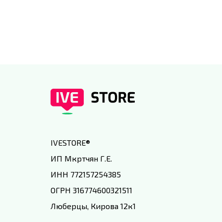
специальным условиям в
IVEstore
IVESTORE
®
ИП Мкртчян Г.Е.
ИНН 772157254385
ОГРН 316774600321511
Люберцы, Кирова 12к1