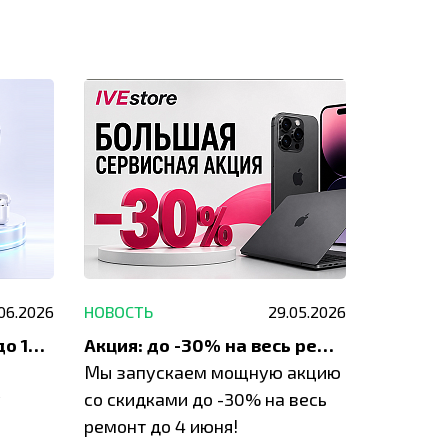
.06.2026
НОВОСТЬ
29.05.2026
НОВОСТЬ
До 1200 ₽ на ремонт и до 1500 ₽ на покупку техники Apple
Акция: до -30% на весь ремонт техники Apple
Мы запускаем мощную акцию
Если у в
у
со скидками до -30% на весь
проблем
ремонт до 4 июня!
время з