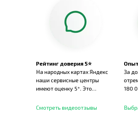
Рейтинг доверия 5⭐
Опыт
На народных картах Яндекс
За д
наши сервисные центры
отре
имеют оценку 5*. Это
180 0
подтверждено сотнями
нара
отзывов,
опыт.
Смотреть видеоотзывы
Выбр