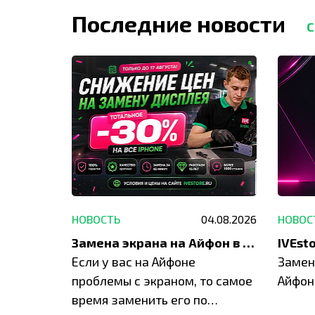
Последние новости
С
29.05.2026
НОВОСТЬ
04.08.2026
НОВОС
Акция: до -30% на весь ремонт техники Apple
Замена экрана на Айфон в Москве и Балашихе
ю акцию
Если у вас на Айфоне
Замен
а весь
проблемы с экраном, то самое
Айфон
время заменить его по