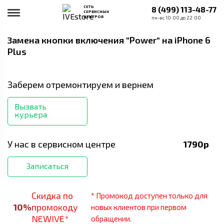
СЕТЬ
8 (499) 113-48-77
СЕРВИСНЫХ
ЦЕНТРОВ
пн-вс 10:00 до 22:00
Замена кнопки включения "Power"
на iPhone 6
Plus
Заберем отремонтируем и вернем
Вызвать
курьера
У нас в сервисном центре
1790
р
Записаться
Скидка по
* Промокод доступен только для
10
%
промокоду
новых клиентов при первом
NEWIVE*
обращении.