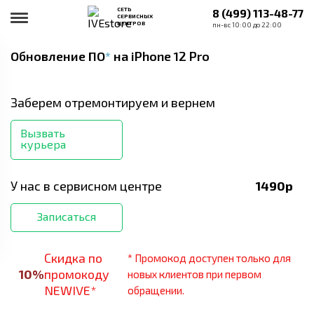
СЕТЬ
8 (499) 113-48-77
СЕРВИСНЫХ
ЦЕНТРОВ
пн-вс 10:00 до 22:00
Обновление ПО
*
на iPhone 12 Pro
Заберем отремонтируем и вернем
Вызвать
курьера
У нас в сервисном центре
1490
р
Записаться
Скидка по
* Промокод доступен только для
10
%
промокоду
новых клиентов при первом
NEWIVE*
обращении.