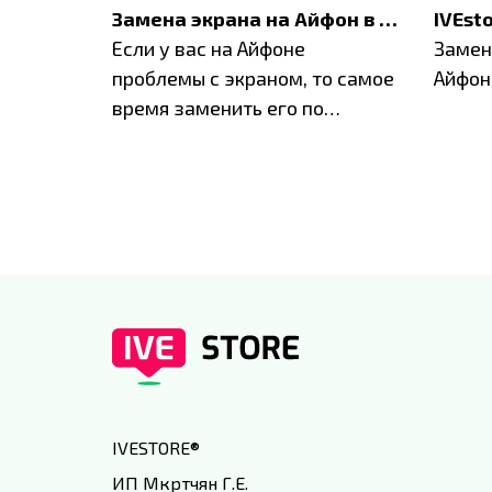
Акция: до -30% на весь ремонт техники Apple
Замена экрана на Айфон в Москве и Балашихе
ю акцию
Если у вас на Айфоне
Замен
а весь
проблемы с экраном, то самое
Айфон
время заменить его по
специальным условиям в
IVEstore
IVESTORE
®
ИП Мкртчян Г.Е.