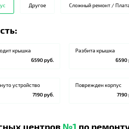
ус
Другое
Сложный ремонт / Плат
сть:
одит крышка
Разбита крышка
6590 руб.
6590 
нуто устройство
Поврежден корпус
7190 руб.
7190 
исных центров
№1
по ремонту