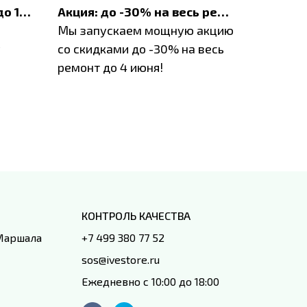
До 1200 ₽ на ремонт и до 1500 ₽ на покупку техники Apple
Акция: до -30% на весь ремонт техники Apple
Мы запускаем мощную акцию
Если у в
у
со скидками до -30% на весь
проблем
ремонт до 4 июня!
время з
специал
IVEstore
КОНТРОЛЬ КАЧЕСТВА
 Маршала
+7 499 380 77 52
sos@ivestore.ru
Ежедневно с 10:00 до 18:00