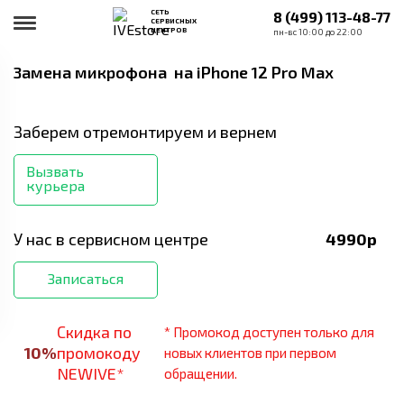
СЕТЬ
8 (499) 113-48-77
СЕРВИСНЫХ
ЦЕНТРОВ
пн-вс 10:00 до 22:00
Замена микрофона
на iPhone 12 Pro Max
Заберем отремонтируем и вернем
Вызвать
курьера
У нас в сервисном центре
4990
р
Записаться
Скидка по
* Промокод доступен только для
10
%
промокоду
новых клиентов при первом
NEWIVE*
обращении.