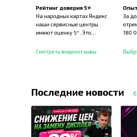
Рейтинг доверия 5⭐
Опыт
На народных картах Яндекс
За д
наши сервисные центры
отре
имеют оценку 5*. Это
180 0
подтверждено сотнями
нара
отзывов,
опыт.
Смотреть видеоотзывы
Выбр
Последние новости
С