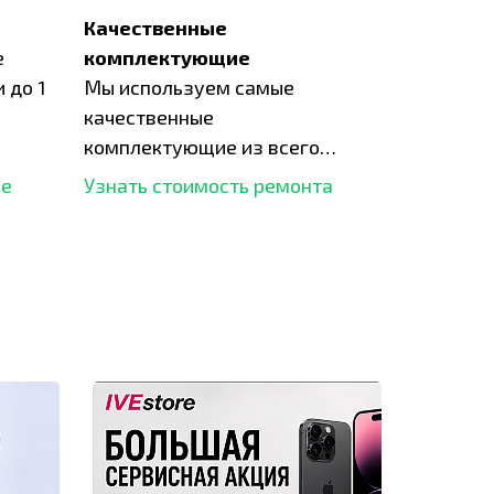
Качественные
е
комплектующие
 до 1
Мы используем самые
качественные
комплектующие из всего
рынка и используем самое
ше
Узнать стоимость ремонта
современное оборудование
для ремонта.