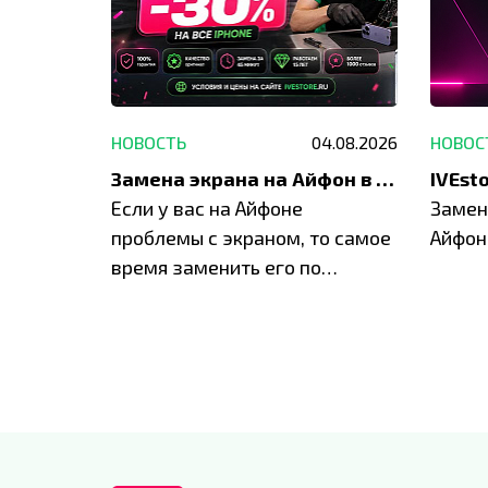
29.05.2026
НОВОСТЬ
04.08.2026
НОВОС
Акция: до -30% на весь ремонт техники Apple
Замена экрана на Айфон в Москве и Балашихе
ю акцию
Если у вас на Айфоне
Замен
а весь
проблемы с экраном, то самое
Айфон
время заменить его по
специальным условиям в
IVEstore