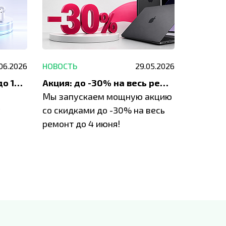
.06.2026
НОВОСТЬ
29.05.2026
НОВОСТЬ
До 1200 ₽ на ремонт и до 1500 ₽ на покупку техники Apple
Акция: до -30% на весь ремонт техники Apple
Мы запускаем мощную акцию
Если у в
у
со скидками до -30% на весь
проблем
ремонт до 4 июня!
время з
специал
IVEstore