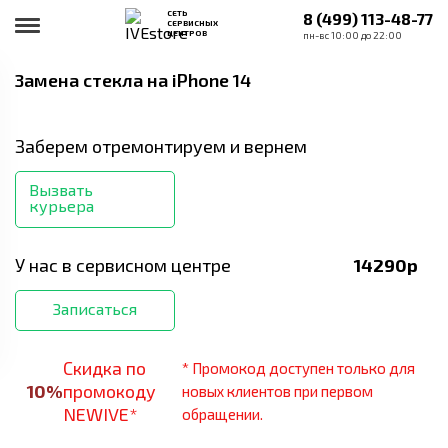
СЕТЬ
8 (499) 113-48-77
СЕРВИСНЫХ
ЦЕНТРОВ
пн-вс 10:00 до 22:00
Замена стекла
на iPhone 14
Заберем отремонтируем и вернем
Вызвать
курьера
У нас в сервисном центре
14290
р
Записаться
Скидка по
* Промокод доступен только для
10
%
промокоду
новых клиентов при первом
NEWIVE*
обращении.