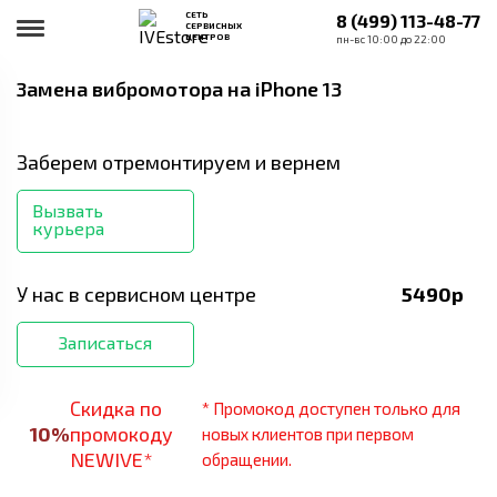
СЕТЬ
8 (499) 113-48-77
СЕРВИСНЫХ
ЦЕНТРОВ
пн-вс 10:00 до 22:00
Замена вибромотора
на iPhone 13
Заберем отремонтируем и вернем
Вызвать
курьера
У нас в сервисном центре
5490
р
Записаться
Скидка по
* Промокод доступен только для
10
%
промокоду
новых клиентов при первом
NEWIVE*
обращении.