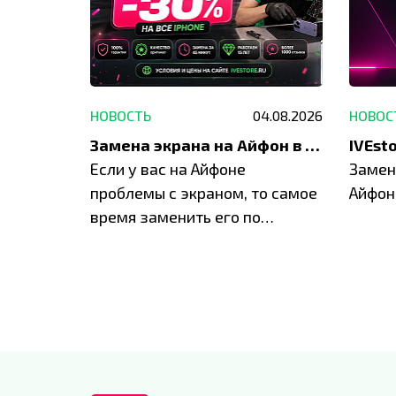
29.05.2026
НОВОСТЬ
04.08.2026
НОВОС
Акция: до -30% на весь ремонт техники Apple
Замена экрана на Айфон в Москве и Балашихе
ю акцию
Если у вас на Айфоне
Замен
а весь
проблемы с экраном, то самое
Айфон
время заменить его по
специальным условиям в
IVEstore