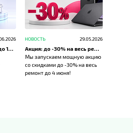
.06.2026
НОВОСТЬ
29.05.2026
НОВОСТЬ
До 1200 ₽ на ремонт и до 1500 ₽ на покупку техники Apple
Акция: до -30% на весь ремонт техники Apple
Мы запускаем мощную акцию
Если у в
у
со скидками до -30% на весь
проблем
ремонт до 4 июня!
время з
специал
IVEstore