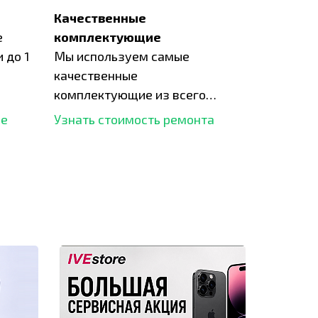
Качественные
е
комплектующие
 до 1
Мы используем самые
качественные
комплектующие из всего
рынка и используем самое
ше
Узнать стоимость ремонта
современное оборудование
для ремонта.