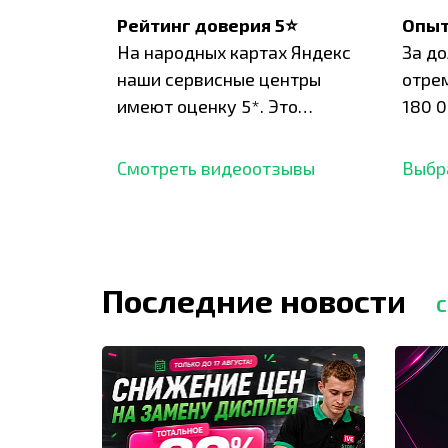
Рейтинг доверия 5⭐
Опыт
На народных картах Яндекс
За д
наши сервисные центры
отре
имеют оценку 5*. Это
180 0
подтверждено сотнями
нара
отзывов,
опыт.
Смотреть видеоотзывы
Выбр
Последние новости
С